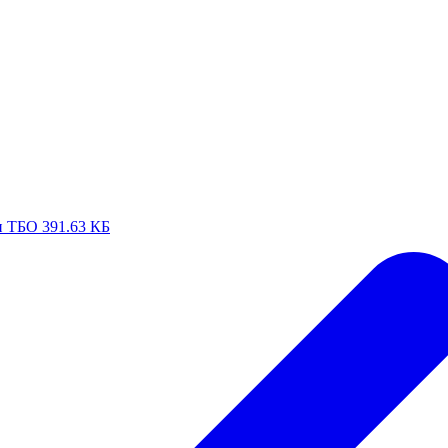
и ТБО
391.63 КБ