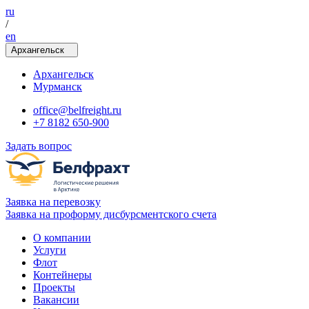
ru
/
en
Архангельск
Архангельск
Мурманск
office@belfreight.ru
+7 8182 650-900
Задать вопрос
Заявка на перевозку
Заявка на проформу дисбурсментского счета
О компании
Услуги
Флот
Контейнеры
Проекты
Вакансии