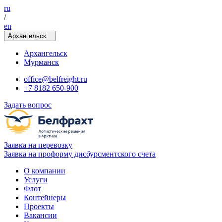
ru
/
en
Архангельск
Архангельск
Мурманск
office@belfreight.ru
+7 8182 650-900
Задать вопрос
Заявка на перевозку
Заявка на проформу дисбурсментского счета
О компании
Услуги
Флот
Контейнеры
Проекты
Вакансии