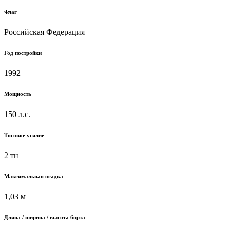
Флаг
Российская Федерация
Год постройки
1992
Мощность
150 л.с.
Тяговое усилие
2 тн
Максимальная осадка
1,03 м
Длина / ширина / высота борта